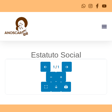
Estatuto Social
←
→
1
/
1
−
+
⛶
↓
🖨